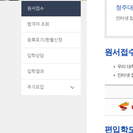
청주대
원서접수
인터넷 
합격자 조회
등록포기/환불신청
원서접
입학상담
우리 대
입학결과
인터넷 
추가모집
편입학모