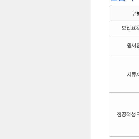
구
모집요강
원서
서류
전공적성 