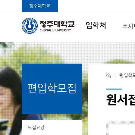
청주대학교
입학처
수시
학생중심 글로벌대학
편입학
편입학모집
청주대학교 입학처
원서
모집요강