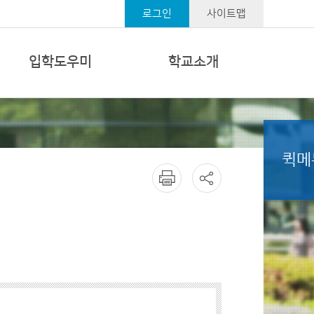
로그인
사이트맵
입학도우미
학교소개
퀵메