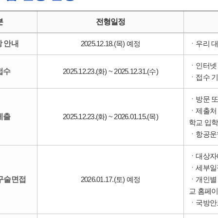
분
전형일정
 안내
2025.12.18.(목) 예정
ㆍ우리 대
ㆍ인터넷 
접수
2025.12.23.(화) ~ 2025.12.31.(수)
ㆍ접수 기
ㆍ방문 또
ㆍ제출처 :
제출
2025.12.23.(화) ~ 2026.01.15.(목)
학교 입
ㆍ항공운항학
ㆍ대상자
ㆍ세부일
구술면접
2026.01.17.(토) 예정
ㆍ개인별 고
교 홈페
ㆍ국방안보드