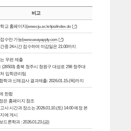
비고
학교 홈페이지(
)
www.cju.ac.kr/ipsi/index.do
접수만 가능(
)
www.uwayapply.com
간중 24시간 접수하며 마감일은 21:00까지
는 우편 제출
 (28503) 충북 청주시 청원구 대성로 298 청주대
학처 입학관리팀
과 신체검사 결과제출: 2026.01.15.(목)까지
에 한함
정은 홈페이지 참조
사 시간과 장소는 2026.01.10.(토) 14:00 예정 본
이지에 게시
론학과 : 2026.01.23.(금)