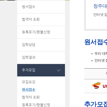
청주대
원서접수
인터넷 
합격자 조회
등록포기/환불신청
원서접
입학상담
우리 대
입학결과
인터넷 
추가모집
모집요강
원서접수
합격자 조회
추가모집
등록포기/환불신청