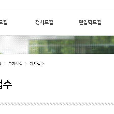
본문 바로가기
모집
정시모집
편입학모집
집
추가모집
원서접수
접수