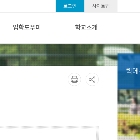
로그인
사이트맵
입학도우미
학교소개
퀵메