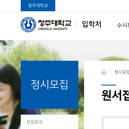
청주대학교
입학처
수시
학생중심 글로벌대학
정시모
정시모집
청주대학교 입학처
원서
모집요강