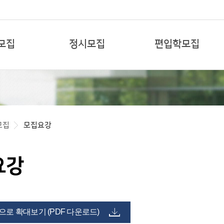
본문 바로가기
모집
정시모집
편입학모집
모집
모집요강
요강
로 확대보기 (PDF 다운로드)