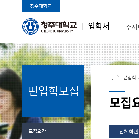
청주대학교
입학처
수시
학생중심 글로벌대학
편입학
편입학모집
청주대학교 입학처
모집
모집요강
전체화면으