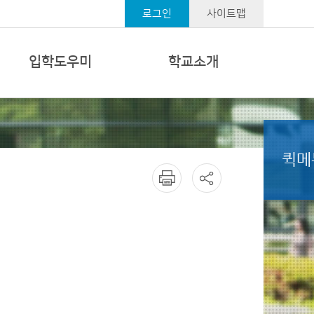
로그인
사이트맵
입학도우미
학교소개
퀵메