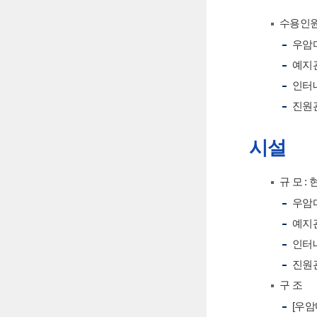
수용인원 :
우암마을
예지관
인터내
진원관
시설
규 모 :
우암마
예지관
인터내
진원관
구 조
[우암