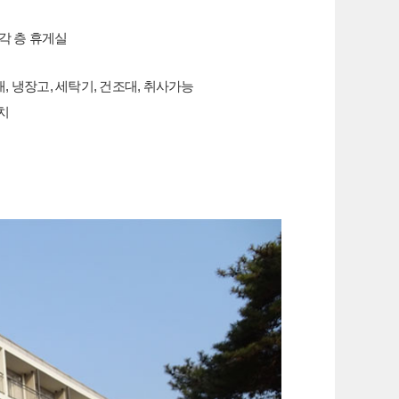
 각 층 휴게실
대, 냉장고, 세탁기, 건조대, 취사가능
치