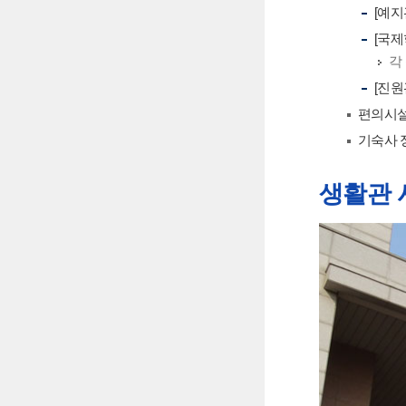
[예지
[국제
각
[진원
편의시설 
기숙사 
생활관 