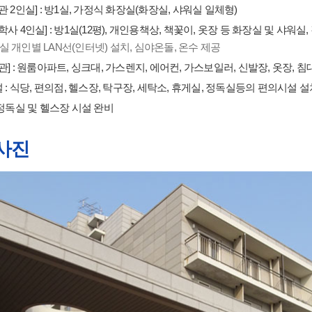
관 2인실] : 방1실, 가정식 화장실(화장실, 샤워실 일체형)
학사 4인실] : 방1실(12평), 개인용책상, 책꽃이, 옷장 등 화장실 및 샤워실,
 실 개인별 LAN선(인터넷) 설치, 심야온돌, 온수 제공
관] : 원룸아파트, 싱크대, 가스렌지, 에어컨, 가스보일러, 신발장, 옷장, 침
: 식당, 편의점, 헬스장, 탁구장, 세탁소, 휴게실, 정독실등의 편의시설 설
정독실 및 헬스장 시설 완비
사진