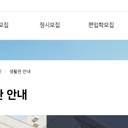
본문 바로가기
모집
정시모집
편입학모집
개
생활관 안내
 안내