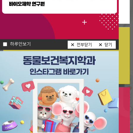
청주대학교 - 한국애견연맹, 청주 탑애견미용학원 업무협약
2025-03-06
동물보건복지학과 와일드웰페어 소속인사 비교과교육
2023-09-25
취업정보
하루안보기
하루안보기
전부닫기
전부닫기
닫기
닫기
진로취업지원포털 바로가기
학과안내