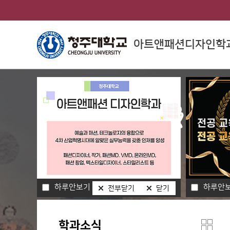
아트앤패션디자인학
College of Arts
예술대학소개
하루안보기
하루안
전부닫기
닫기
학과소식