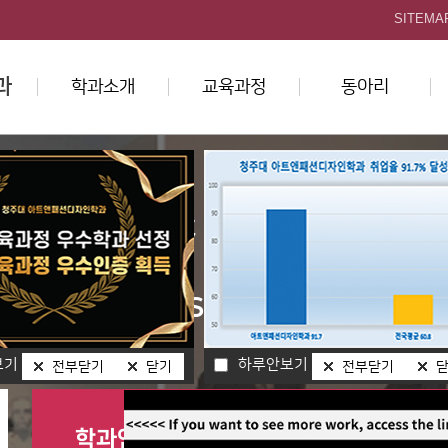
본문 바로가기
SITEMA
과
학과소개
교육과정
동아리
Art & Fashion Design
보기
하루안보기
전부닫기
닫기
전부닫기
학과안내